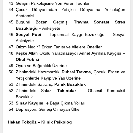
Gelişim Psikolojisine Yön Veren Teoriler
Çocuk Dünyasından Yetişkin Dünyasına Yolculuğun
Anatomisi
Bugünü Bozan Geçmiş!
Travma Sonrası Stres
Bozukluğu
– Anksiyete
Sosyal Fobi
– Toplumsal Kaygı Bozukluğu – Sosyal
Anksiyete
Otizm Nedir? Erken Tanısı ve Ailelere Öneriler
Keşke Allah Okulu Yaratmasaydı Anne! Ayrılma Kaygısı –
Okul Fobisi
Oyun ve Bağımlılık Üzerine
Zihnimdeki Hazımsızlık: Ruhsal
Travma,
Çocuk, Ergen ve
Yetişkinlerde Kayıp ve Yas Üzerine
Zihnimdeki Satranç:
Panik Bozukluk
Zihnimdeki Sakız:
Takıntılar
– Obsesif Kompulsif
Bozukluk
Sınav Kaygısı
ile Başa Çıkma Yolları
Depresyon: Güneşi Olmayan Ülke
Hakan Tokgöz – Klinik Psikolog