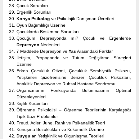
Çocuk Sorunları
Ergenlik Sorunları
Konya Psikolog
ve Psikolojik Danışman Ücretleri
Oyun Bağımlılığı Üzerine
Çocuklarda Beslenme Sorunları
Çocuğum Depresyonda mı? Çocuk ve Ergenlerde
Depresyon
Nedenleri
7 Maddede Depresyon ve
Yas
Arasındaki Farklar
İletişim, Propaganda ve Tutum Değiştirme Süreçleri
Üzerine
Erken Çocukluk Otizmi, Çocukluk Sembiyotik Psikozu,
Yetişkinleri Şizofrenisine Benzer Çocukluk Psikozları,
Anaklitik Depresyon ve Ruhsal Hastane Sendromu
Organizmanın Fonksiyonda Bulunmasının Optimal
Düzenleyenleri
Kişilik Kuramları
Öğrenme Psikolojisi – Öğrenme Teorilerinin Karşılaştığı
Tipik Bazı Problemler
Freud, Adler, Jung, Rank ve Psikanalitik Teori
Konuşma Bozuklukları ve Kekemelik Üzerine
Duygular,
Yetişkinlik ve Olgunlaşma Teorileri