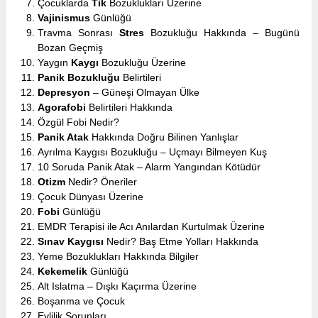
Çocuklarda
Tik
Bozuklukları Üzerine
Vajinismus
Günlüğü
Travma Sonrası
Stres
Bozukluğu Hakkında – Bugünü
Bozan Geçmiş
Yaygın
Kaygı
Bozukluğu Üzerine
Panik Bozukluğu
Belirtileri
Depresyon
– Güneşi Olmayan Ülke
Agorafobi
Belirtileri Hakkında
Özgül Fobi Nedir?
Panik Atak
Hakkında Doğru Bilinen Yanlışlar
Ayrılma Kaygısı Bozukluğu – Uçmayı Bilmeyen Kuş
10 Soruda Panik Atak – Alarm Yangından Kötüdür
Otizm
Nedir? Öneriler
Çocuk Dünyası Üzerine
Fobi
Günlüğü
EMDR Terapisi ile Acı Anılardan Kurtulmak Üzerine
Sınav Kaygısı
Nedir? Baş Etme Yolları Hakkında
Yeme Bozuklukları Hakkında Bilgiler
Kekemelik
Günlüğü
Alt Islatma – Dışkı Kaçırma Üzerine
Boşanma ve Çocuk
Evlilik Sorunları